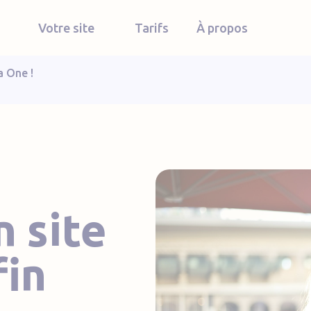
Votre site
Tarifs
À propos
a One !
n site
fin