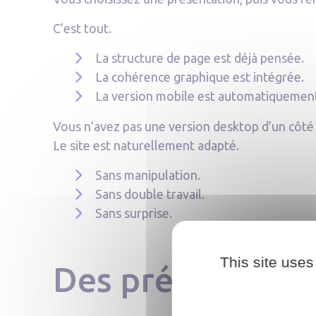
C’est tout.
La structure de page est déjà pensée.
La cohérence graphique est intégrée.
La version mobile est automatiquement 
Vous n’avez pas une version desktop d’un côté 
Le site est naturellement adapté.
Sans manipulation.
Sans double travail.
Sans surprise.
This site uses
Des présentation