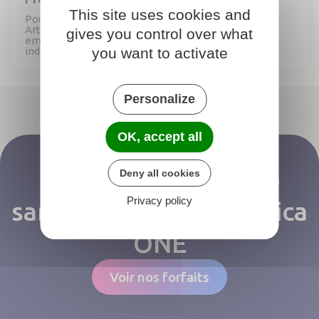
This site uses cookies and
Pour garantir la sécurité et la fiabilité de votre site,
Artifica One intègre une protection anti-robots qui
gives you control over what
empêche les accès automatisés et les sollicitations
indésirables.
you want to activate
Personalize
OK, accept all
Créer votre site web
Deny all cookies
Privacy policy
sans efforts avec Artifica
ONE
Voir nos forfaits