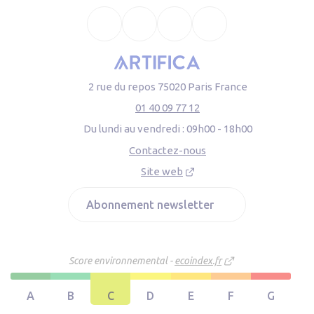
Facebook
X
Linkedin
Youtube
2 rue du repos 75020 Paris France
01 40 09 77 12
Du lundi au vendredi :
09h00 - 18h00
Contactez-nous
Site web
Abonnement newsletter
Score environnemental -
ecoindex.fr
A
B
C
D
E
F
G