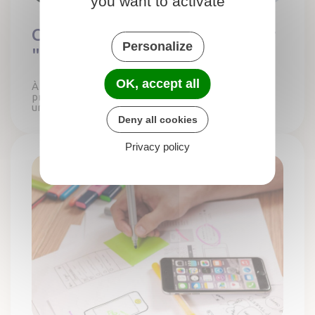
you want to activate
Créer un site internet pas cher
Personalize
"Made in France"
OK, accept all
À partir de 15€/mois, créer un site internet
professionnel tout en maîtrisant son budget reste
un défi pour de nombreuses structures.
Deny all cookies
Privacy policy
La WebApp - C'est comme une application !