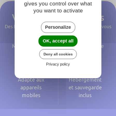
gives you control over what
you want to activate
Votre site sans stress
Des fonctionnalités essentielles, conçues pour vous
Personalize
faire gagner du temps
OK, accept all
Modèles prêts à
Utilisation facile
l'emploi
et conviviale
Deny all cookies
Privacy policy
Adapté aux
Hébergement
appareils
et sauvegarde
mobiles
inclus