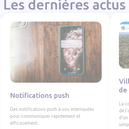
Les dernières actus
 souverains
Notifications push
Vill
Vil
de 
Notifications push
La c
Des notifications push à vos internautes
de l
pour communiquer rapidement et
d’un
efficacement.
simp