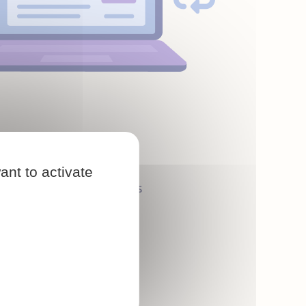
ctivité
e équipe dans votre
ant to activate
mmes également joignables