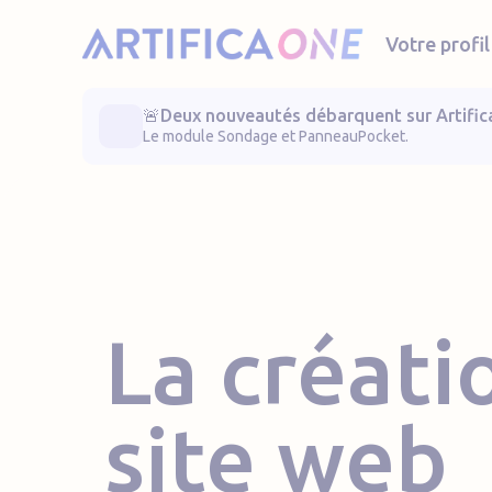
Menu de raccourcis
Artifica One
Votre profil
🚨Deux nouveautés débarquent sur Artific
Le module Sondage et PanneauPocket.
La créati
site web